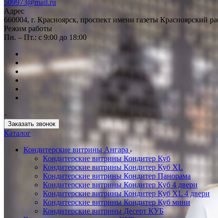
509973@mail.ru
Адрес
660004, г. Красноярск, проспект имени газеты Красноярский ра
Режим работы
Пн. – Пт.: с 9:00 до 18:00
Заказать звонок
Каталог
Кондитерские витрины Ангара
Кондитерские витрины Кондитер Куб
Кондитерские витрины Кондитер Куб XL
Кондитерские витрины Кондитер Панорама
Кондитерские витрины Кондитер Куб 4 двери
Кондитерские витрины Кондитер Куб XL 4 двери
Кондитерские витрины Кондитер Куб мини
Кондитерские витрины Десерт КУБ