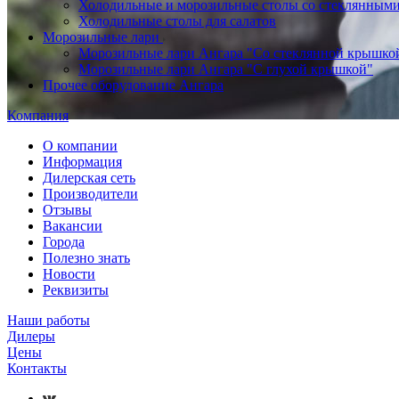
Холодильные и морозильные столы со стеклянным
Холодильные столы для салатов
Морозильные лари
Морозильные лари Ангара "Со стеклянной крышко
Морозильные лари Ангара "С глухой крышкой"
Прочее оборудование Ангара
Компания
О компании
Информация
Дилерская сеть
Производители
Отзывы
Вакансии
Города
Полезно знать
Новости
Реквизиты
Наши работы
Дилеры
Цены
Контакты