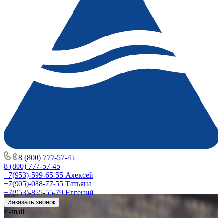
8 (800) 777-57-45
8 (800) 777-57-45
+7(953)-599-65-55
Алексей
+7(905)-088-77-55
Татьяна
+7(953)-855-55-79
Евгений
Заказать звонок
E-mail