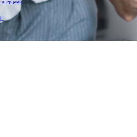
и дверцами
й"