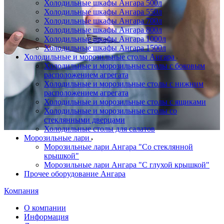
Холодильные шкафы Ангара 500л
Холодильные шкафы Ангара 550л
Холодильные шкафы Ангара 700л
Холодильные шкафы Ангара 800л
Холодильные шкафы Ангара 1000л
Холодильные шкафы Ангара 1500л
Холодильные и морозильные столы Ангара
Холодильные и морозильные столы с боковым
расположением агрегата
Холодильные и морозильные столы с нижним
расположением агрегата
Холодильные и морозильные столы с ящиками
Холодильные и морозильные столы со
стеклянными дверцами
Холодильные столы для салатов
Морозильные лари
Морозильные лари Ангара "Со стеклянной
крышкой"
Морозильные лари Ангара "С глухой крышкой"
Прочее оборудование Ангара
Компания
О компании
Информация