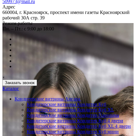
509973@mail.ru
Адрес
660004, г. Красноярск, проспект имени газеты Красноярский
рабочий 30А стр. 39
Режим работы
Пн. – Пт.: с 9:00 до 18:00
Заказать звонок
Каталог
Кондитерские витрины Ангара
Кондитерские витрины Кондитер Куб
Кондитерские витрины Кондитер Куб XL
Кондитерские витрины Кондитер Панорама
Кондитерские витрины Кондитер Куб 4 двери
Кондитерские витрины Кондитер Куб XL 4 двери
Кондитерские витрины Кондитер Куб мини