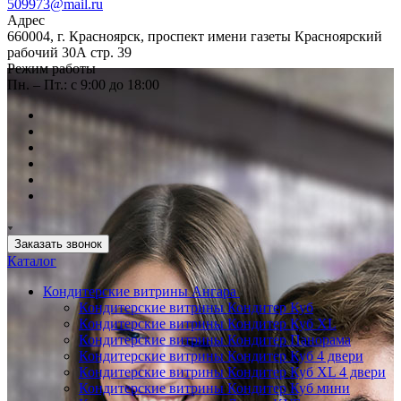
509973@mail.ru
Адрес
660004, г. Красноярск, проспект имени газеты Красноярский
рабочий 30А стр. 39
Режим работы
Пн. – Пт.: с 9:00 до 18:00
Заказать звонок
Каталог
Кондитерские витрины Ангара
Кондитерские витрины Кондитер Куб
Кондитерские витрины Кондитер Куб XL
Кондитерские витрины Кондитер Панорама
Кондитерские витрины Кондитер Куб 4 двери
Кондитерские витрины Кондитер Куб XL 4 двери
Кондитерские витрины Кондитер Куб мини