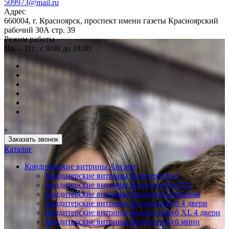
509973@mail.ru
Адрес
660004, г. Красноярск, проспект имени газеты Красноярский
рабочий 30А стр. 39
Режим работы
Пн. – Пт.: с 9:00 до 18:00
Заказать звонок
Каталог
Кондитерские витрины Ангара
Кондитерские витрины Кондитер Куб
Кондитерские витрины Кондитер Куб XL
Кондитерские витрины Кондитер Панорама
Кондитерские витрины Кондитер Куб 4 двери
Кондитерские витрины Кондитер Куб XL 4 двери
Кондитерские витрины Кондитер Куб мини