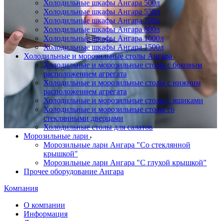
Холодильные шкафы Ангара 500л
Холодильные шкафы Ангара 550л
Холодильные шкафы Ангара 700л
Холодильные шкафы Ангара 800л
Холодильные шкафы Ангара 1000л
Холодильные шкафы Ангара 1500л
Холодильные и морозильные столы Ангара
Холодильные и морозильные столы с боковым
расположением агрегата
Холодильные и морозильные столы с нижним
расположением агрегата
Холодильные и морозильные столы с ящиками
Холодильные и морозильные столы со
стеклянными дверцами
Холодильные столы для салатов
Морозильные лари
Морозильные лари Ангара "Со стеклянной
крышкой"
Морозильные лари Ангара "С глухой крышкой"
Прочее оборудование Ангара
Компания
О компании
Информация