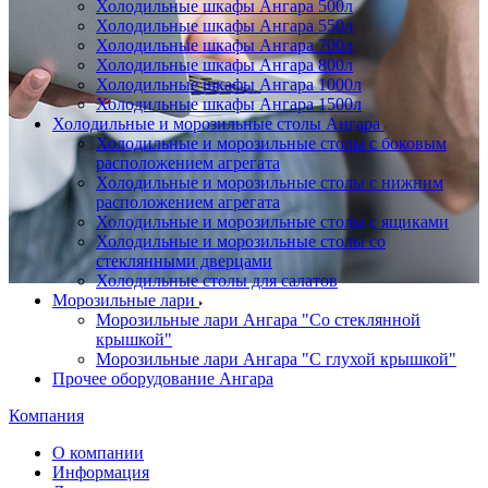
Холодильные шкафы Ангара 500л
Холодильные шкафы Ангара 550л
Холодильные шкафы Ангара 700л
Холодильные шкафы Ангара 800л
Холодильные шкафы Ангара 1000л
Холодильные шкафы Ангара 1500л
Холодильные и морозильные столы Ангара
Холодильные и морозильные столы с боковым
расположением агрегата
Холодильные и морозильные столы с нижним
расположением агрегата
Холодильные и морозильные столы с ящиками
Холодильные и морозильные столы со
стеклянными дверцами
Холодильные столы для салатов
Морозильные лари
Морозильные лари Ангара "Со стеклянной
крышкой"
Морозильные лари Ангара "С глухой крышкой"
Прочее оборудование Ангара
Компания
О компании
Информация