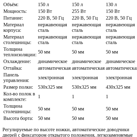
Объём:
150 л
150 л
130 л
Мощность:
150 Вт
255 Вт
150 Вт
Питание:
220 В, 50 Гц
220 В, 50 Гц
220 В, 50 Гц
Материал
нержавеющая
нержавеющая
нержавеющая
корпуса:
сталь
сталь
сталь
Материал
нержавеющая
нержавеющая
нержавеющая
столешницы:
сталь
сталь
сталь
Толщина
50 мм
50 мм
50 мм
теплоизоляции:
Охлаждение:
динамическое
динамическое
динамическое
Оттайка:
автоматическая
автоматическая
автоматическа
Панель
электронная
электронная
электронная
управления:
Размер полки:
530х325 мм
530х325 мм
430х325 мм
Кол-во полок в
1
1
1
комплекте:
Толщина
50 мм
50 мм
50 мм
столешницы:
Высота борта:
50 мм
50 мм
50 мм
Регулируемые по высоте ножки, автоматические доводчики
дверей с фиксатором открытого положения, легкозаменяемые