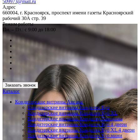
509973@mail.ru
Адрес
660004, г. Красноярск, проспект имени газеты Красноярский
рабочий 30А стр. 39
Режим работы
Пн. – Пт.: с 9:00 до 18:00
Заказать звонок
Каталог
Кондитерские витрины Ангара
Кондитерские витрины Кондитер Куб
Кондитерские витрины Кондитер Куб XL
Кондитерские витрины Кондитер Панорама
Кондитерские витрины Кондитер Куб 4 двери
Кондитерские витрины Кондитер Куб XL 4 двери
Кондитерские витрины Кондитер Куб мини