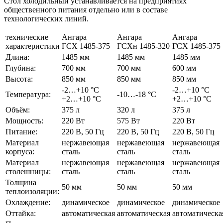
Стол холодильный устанавливается на предприятиях
общественного питания отдельно или в составе
технологических линий.
технические
Ангара
Ангара
Ангара
характеристики
ГСХ 1485-375
ГСХн 1485-320
ГСХ 1485-375
Длина:
1485 мм
1485 мм
1485 мм
Глубина:
700 мм
700 мм
600 мм
Высота:
850 мм
850 мм
850 мм
-2…+10 °С
-2…+10 °С
Температура:
-10…-18 °С
+2…+10 °С
+2…+10 °С
Объём:
375 л
320 л
375 л
Мощность:
220 Вт
575 Вт
220 Вт
Питание:
220 В, 50 Гц
220 В, 50 Гц
220 В, 50 Гц
Материал
нержавеющая
нержавеющая
нержавеющая
корпуса:
сталь
сталь
сталь
Материал
нержавеющая
нержавеющая
нержавеющая
столешницы:
сталь
сталь
сталь
Толщина
50 мм
50 мм
50 мм
теплоизоляции:
Охлаждение:
динамическое
динамическое
динамическое
Оттайка:
автоматическая
автоматическая
автоматическа