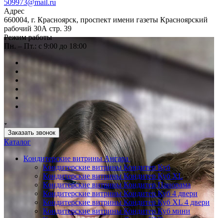
509973@mail.ru
Адрес
660004, г. Красноярск, проспект имени газеты Красноярский
рабочий 30А стр. 39
Режим работы
Пн. – Пт.: с 9:00 до 18:00
Заказать звонок
Каталог
Кондитерские витрины Ангара
Кондитерские витрины Кондитер Куб
Кондитерские витрины Кондитер Куб XL
Кондитерские витрины Кондитер Панорама
Кондитерские витрины Кондитер Куб 4 двери
Кондитерские витрины Кондитер Куб XL 4 двери
Кондитерские витрины Кондитер Куб мини