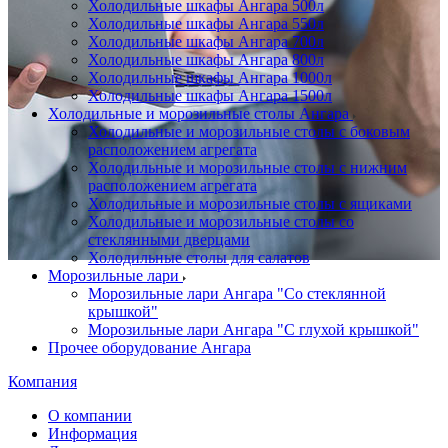
Холодильные шкафы Ангара 500л
Холодильные шкафы Ангара 550л
Холодильные шкафы Ангара 700л
Холодильные шкафы Ангара 800л
Холодильные шкафы Ангара 1000л
Холодильные шкафы Ангара 1500л
Холодильные и морозильные столы Ангара
Холодильные и морозильные столы с боковым
расположением агрегата
Холодильные и морозильные столы с нижним
расположением агрегата
Холодильные и морозильные столы с ящиками
Холодильные и морозильные столы со
стеклянными дверцами
Холодильные столы для салатов
Морозильные лари
Морозильные лари Ангара "Со стеклянной
крышкой"
Морозильные лари Ангара "С глухой крышкой"
Прочее оборудование Ангара
Компания
О компании
Информация