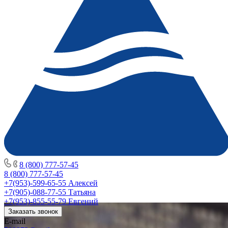
8 (800) 777-57-45
8 (800) 777-57-45
+7(953)-599-65-55
Алексей
+7(905)-088-77-55
Татьяна
+7(953)-855-55-79
Евгений
Заказать звонок
E-mail