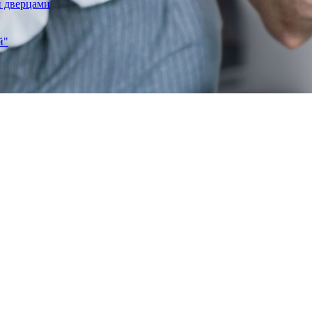
и дверцами
й"