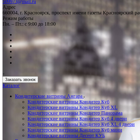
509973@mail.ru
Адрес
660004, г. Красноярск, проспект имени газеты Красноярский ра
Режим работы
Пн. – Пт.: с 9:00 до 18:00
Заказать звонок
Каталог
Кондитерские витрины Ангара
Кондитерские витрины Кондитер Куб
Кондитерские витрины Кондитер Куб XL
Кондитерские витрины Кондитер Панорама
Кондитерские витрины Кондитер Куб 4 двери
Кондитерские витрины Кондитер Куб XL 4 двери
Кондитерские витрины Кондитер Куб мини
Кондитерские витрины Десерт КУБ