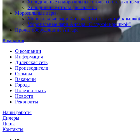
Холодильные и морозильные столы со стеклянным
Холодильные столы для салатов
Морозильные лари
Морозильные лари Ангара "Со стеклянной крышко
Морозильные лари Ангара "С глухой крышкой"
Прочее оборудование Ангара
Компания
О компании
Информация
Дилерская сеть
Производители
Отзывы
Вакансии
Города
Полезно знать
Новости
Реквизиты
Наши работы
Дилеры
Цены
Контакты