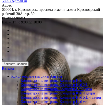
509973@mail.ru
Адрес
660004, г. Красноярск, проспект имени газеты Красноярский
рабочий 30А стр. 39
Режим работы
Пн. – Пт.: с 9:00 до 18:00
Заказать звонок
Каталог
Кондитерские витрины Ангара
Кондитерские витрины Кондитер Куб
Кондитерские витрины Кондитер Куб XL
Кондитерские витрины Кондитер Панорама
Кондитерские витрины Кондитер Куб 4 двери
Кондитерские витрины Кондитер Куб XL 4 двери
Кондитерские витрины Кондитер Куб мини