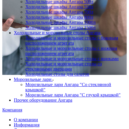
Холодильные шкафы Ангара 500л
Холодильные шкафы Ангара 550л
Холодильные шкафы Ангара 700л
Холодильные шкафы Ангара 800л
Холодильные шкафы Ангара 1000л
Холодильные шкафы Ангара 1500л
Холодильные и морозильные столы Ангара
Холодильные и морозильные столы с боковым
расположением агрегата
Холодильные и морозильные столы с нижним
расположением агрегата
Холодильные и морозильные столы с ящиками
Холодильные и морозильные столы со
стеклянными дверцами
Холодильные столы для салатов
Морозильные лари
Морозильные лари Ангара "Со стеклянной
крышкой"
Морозильные лари Ангара "С глухой крышкой"
Прочее оборудование Ангара
Компания
О компании
Информация