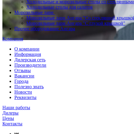
Холодильные и морозильные столы со стеклянным
Холодильные столы для салатов
Морозильные лари
Морозильные лари Ангара "Со стеклянной крышко
Морозильные лари Ангара "С глухой крышкой"
Прочее оборудование Ангара
Компания
О компании
Информация
Дилерская сеть
Производители
Отзывы
Вакансии
Города
Полезно знать
Новости
Реквизиты
Наши работы
Дилеры
Цены
Контакты