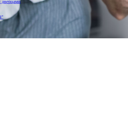
и дверцами
й"