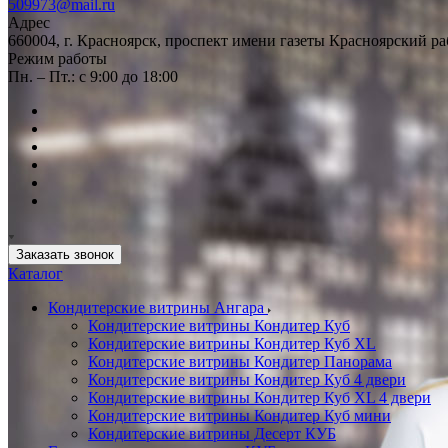
509973@mail.ru
Адрес
660004, г. Красноярск, проспект имени газеты Красноярский ра
Режим работы
Пн. – Пт.: с 9:00 до 18:00
Заказать звонок
Каталог
Кондитерские витрины Ангара
Кондитерские витрины Кондитер Куб
Кондитерские витрины Кондитер Куб XL
Кондитерские витрины Кондитер Панорама
Кондитерские витрины Кондитер Куб 4 двери
Кондитерские витрины Кондитер Куб XL 4 двери
Кондитерские витрины Кондитер Куб мини
Кондитерские витрины Десерт КУБ