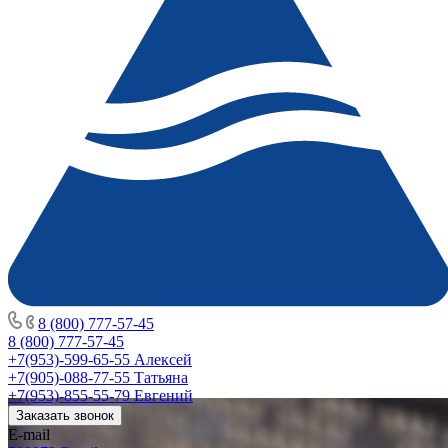
8 (800) 777-57-45
8 (800) 777-57-45
+7(953)-599-65-55
Алексей
+7(905)-088-77-55
Татьяна
+7(953)-855-55-79
Евгений
Заказать звонок
E-mail