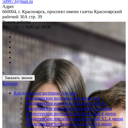
509973@mail.ru
Адрес
660004, г. Красноярск, проспект имени газеты Красноярский
рабочий 30А стр. 39
Режим работы
Пн. – Пт.: с 9:00 до 18:00
Заказать звонок
Каталог
Кондитерские витрины Ангара
Кондитерские витрины Кондитер Куб
Кондитерские витрины Кондитер Куб XL
Кондитерские витрины Кондитер Панорама
Кондитерские витрины Кондитер Куб 4 двери
Кондитерские витрины Кондитер Куб XL 4 двери
Кондитерские витрины Кондитер Куб мини