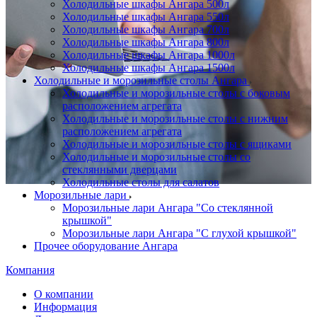
Холодильные шкафы Ангара 500л
Холодильные шкафы Ангара 550л
Холодильные шкафы Ангара 700л
Холодильные шкафы Ангара 800л
Холодильные шкафы Ангара 1000л
Холодильные шкафы Ангара 1500л
Холодильные и морозильные столы Ангара
Холодильные и морозильные столы с боковым
расположением агрегата
Холодильные и морозильные столы с нижним
расположением агрегата
Холодильные и морозильные столы с ящиками
Холодильные и морозильные столы со
стеклянными дверцами
Холодильные столы для салатов
Морозильные лари
Морозильные лари Ангара "Со стеклянной
крышкой"
Морозильные лари Ангара "С глухой крышкой"
Прочее оборудование Ангара
Компания
О компании
Информация