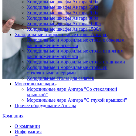
Холодильные шкафы Ангара 500л
Холодильные шкафы Ангара 550л
Холодильные шкафы Ангара 700л
Холодильные шкафы Ангара 800л
Холодильные шкафы Ангара 1000л
Холодильные шкафы Ангара 1500л
Холодильные и морозильные столы Ангара
Холодильные и морозильные столы с боковым
расположением агрегата
Холодильные и морозильные столы с нижним
расположением агрегата
Холодильные и морозильные столы с ящиками
Холодильные и морозильные столы со
стеклянными дверцами
Холодильные столы для салатов
Морозильные лари
Морозильные лари Ангара "Со стеклянной
крышкой"
Морозильные лари Ангара "С глухой крышкой"
Прочее оборудование Ангара
Компания
О компании
Информация