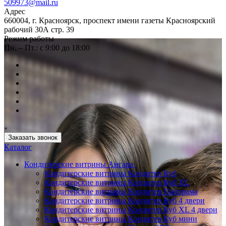
509973@mail.ru
Адрес
660004, г. Красноярск, проспект имени газеты Красноярский
рабочий 30А стр. 39
Режим работы
Пн. – Пт.: с 9:00 до 18:00
Заказать звонок
Каталог
Кондитерские витрины Ангара
Кондитерские витрины Кондитер Куб
Кондитерские витрины Кондитер Куб XL
Кондитерские витрины Кондитер Панорама
Кондитерские витрины Кондитер Куб 4 двери
Кондитерские витрины Кондитер Куб XL 4 двери
Кондитерские витрины Кондитер Куб мини