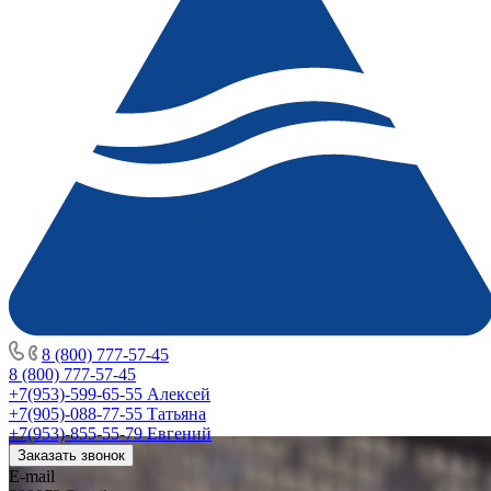
8 (800) 777-57-45
8 (800) 777-57-45
+7(953)-599-65-55
Алексей
+7(905)-088-77-55
Татьяна
+7(953)-855-55-79
Евгений
Заказать звонок
E-mail