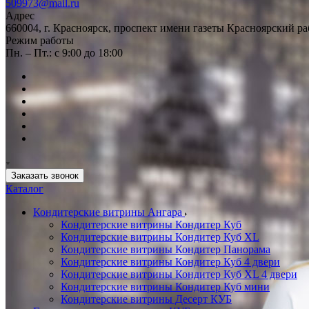
509973@mail.ru
Адрес
660004, г. Красноярск, проспект имени газеты Красноярский ра
Режим работы
Пн. – Пт.: с 9:00 до 18:00
Заказать звонок
Каталог
Кондитерские витрины Ангара
Кондитерские витрины Кондитер Куб
Кондитерские витрины Кондитер Куб XL
Кондитерские витрины Кондитер Панорама
Кондитерские витрины Кондитер Куб 4 двери
Кондитерские витрины Кондитер Куб XL 4 двери
Кондитерские витрины Кондитер Куб мини
Кондитерские витрины Десерт КУБ