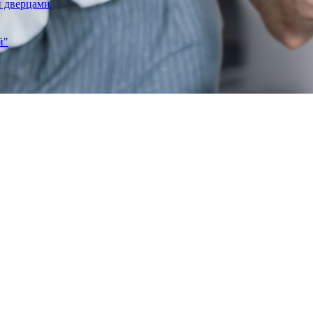
и дверцами
й"