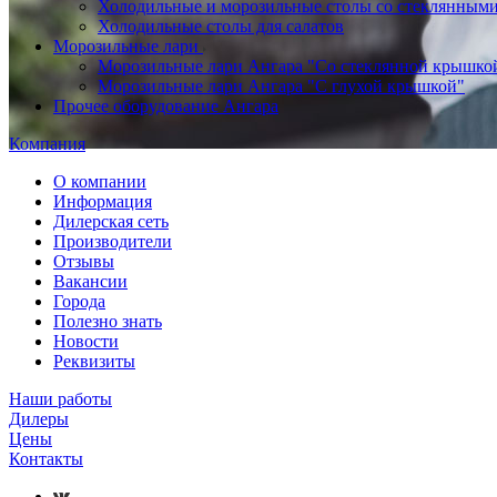
Холодильные и морозильные столы со стеклянным
Холодильные столы для салатов
Морозильные лари
Морозильные лари Ангара "Со стеклянной крышко
Морозильные лари Ангара "С глухой крышкой"
Прочее оборудование Ангара
Компания
О компании
Информация
Дилерская сеть
Производители
Отзывы
Вакансии
Города
Полезно знать
Новости
Реквизиты
Наши работы
Дилеры
Цены
Контакты