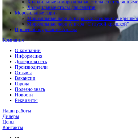
Холодильные и морозильные столы со стеклянным
Холодильные столы для салатов
Морозильные лари
Морозильные лари Ангара "Со стеклянной крышко
Морозильные лари Ангара "С глухой крышкой"
Прочее оборудование Ангара
Компания
О компании
Информация
Дилерская сеть
Производители
Отзывы
Вакансии
Города
Полезно знать
Новости
Реквизиты
Наши работы
Дилеры
Цены
Контакты