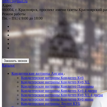
509973@mail.ru
Адрес
660004, г. Красноярск, проспект имени газеты Красноярский ра
Режим работы
Пн. – Пт.: с 9:00 до 18:00
Заказать звонок
Каталог
Кондитерские витрины Ангара
Кондитерские витрины Кондитер Куб
Кондитерские витрины Кондитер Куб XL
Кондитерские витрины Кондитер Панорама
Кондитерские витрины Кондитер Куб 4 двери
Кондитерские витрины Кондитер Куб XL 4 двери
Кондитерские витрины Кондитер Куб мини
Кондитерские витрины Десерт КУБ