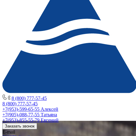
8 (800) 777-57-45
8 (800) 777-57-45
+7(953)-599-65-55
Алексей
+7(905)-088-77-55
Татьяна
+7(953)-855-55-79
Евгений
Заказать звонок
E-mail