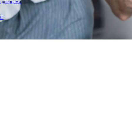
и дверцами
й"