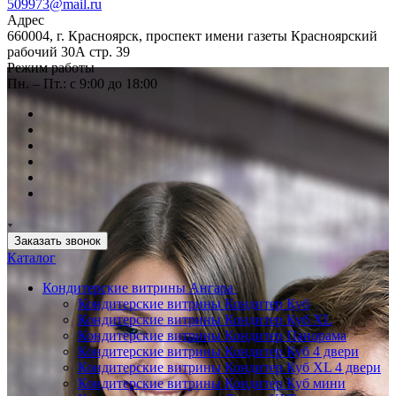
509973@mail.ru
Адрес
660004, г. Красноярск, проспект имени газеты Красноярский
рабочий 30А стр. 39
Режим работы
Пн. – Пт.: с 9:00 до 18:00
Заказать звонок
Каталог
Кондитерские витрины Ангара
Кондитерские витрины Кондитер Куб
Кондитерские витрины Кондитер Куб XL
Кондитерские витрины Кондитер Панорама
Кондитерские витрины Кондитер Куб 4 двери
Кондитерские витрины Кондитер Куб XL 4 двери
Кондитерские витрины Кондитер Куб мини