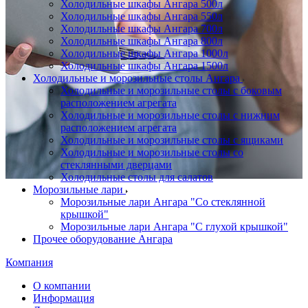
Холодильные шкафы Ангара 500л
Холодильные шкафы Ангара 550л
Холодильные шкафы Ангара 700л
Холодильные шкафы Ангара 800л
Холодильные шкафы Ангара 1000л
Холодильные шкафы Ангара 1500л
Холодильные и морозильные столы Ангара
Холодильные и морозильные столы с боковым
расположением агрегата
Холодильные и морозильные столы с нижним
расположением агрегата
Холодильные и морозильные столы с ящиками
Холодильные и морозильные столы со
стеклянными дверцами
Холодильные столы для салатов
Морозильные лари
Морозильные лари Ангара "Со стеклянной
крышкой"
Морозильные лари Ангара "С глухой крышкой"
Прочее оборудование Ангара
Компания
О компании
Информация