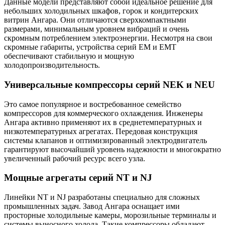
Данные модели представляют собой идеальное решение для
небольших холодильных шкафов, горок и кондитерских
витрин Ангара. Они отличаются сверхкомпактными
размерами, минимальным уровнем вибраций и очень
скромным потреблением электроэнергии. Несмотря на свои
скромные габариты, устройства серий EM и EMT
обеспечивают стабильную и мощную
холодопроизводительность.
Универсальные компрессоры серий NEK и NEU
Это самое популярное и востребованное семейство
компрессоров для коммерческого охлаждения. Инженеры
Ангара активно применяют их в среднетемпературных и
низкотемпературных агрегатах. Передовая конструкция
системы клапанов и оптимизированный электродвигатель
гарантируют высочайший уровень надежности и многократно
увеличенный рабочий ресурс всего узла.
Мощные агрегаты серий NT и NJ
Линейки NT и NJ разработаны специально для сложных
промышленных задач. Завод Ангара оснащает ими
просторные холодильные камеры, морозильные терминалы и
системы выносного холода. Такие компрессоры обладают