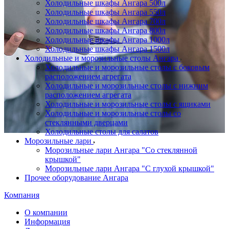
Холодильные шкафы Ангара 500л
Холодильные шкафы Ангара 550л
Холодильные шкафы Ангара 700л
Холодильные шкафы Ангара 800л
Холодильные шкафы Ангара 1000л
Холодильные шкафы Ангара 1500л
Холодильные и морозильные столы Ангара
Холодильные и морозильные столы с боковым
расположением агрегата
Холодильные и морозильные столы с нижним
расположением агрегата
Холодильные и морозильные столы с ящиками
Холодильные и морозильные столы со
стеклянными дверцами
Холодильные столы для салатов
Морозильные лари
Морозильные лари Ангара "Со стеклянной
крышкой"
Морозильные лари Ангара "С глухой крышкой"
Прочее оборудование Ангара
Компания
О компании
Информация