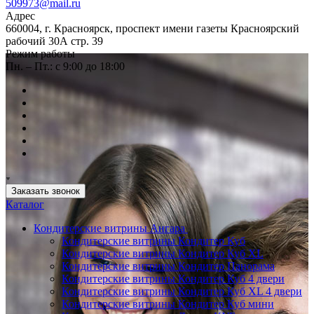
509973@mail.ru
Адрес
660004, г. Красноярск, проспект имени газеты Красноярский
рабочий 30А стр. 39
Режим работы
Пн. – Пт.: с 9:00 до 18:00
Заказать звонок
Каталог
Кондитерские витрины Ангара
Кондитерские витрины Кондитер Куб
Кондитерские витрины Кондитер Куб XL
Кондитерские витрины Кондитер Панорама
Кондитерские витрины Кондитер Куб 4 двери
Кондитерские витрины Кондитер Куб XL 4 двери
Кондитерские витрины Кондитер Куб мини