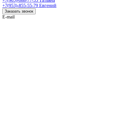
+7(905)-088-77-55
Татьяна
+7(953)-855-55-79
Евгений
Заказать звонок
E-mail