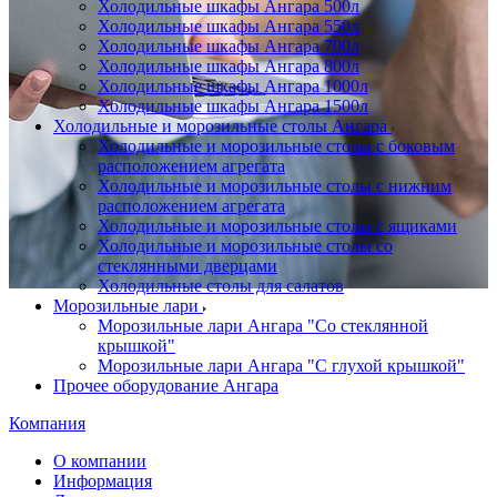
Холодильные шкафы Ангара 500л
Холодильные шкафы Ангара 550л
Холодильные шкафы Ангара 700л
Холодильные шкафы Ангара 800л
Холодильные шкафы Ангара 1000л
Холодильные шкафы Ангара 1500л
Холодильные и морозильные столы Ангара
Холодильные и морозильные столы с боковым
расположением агрегата
Холодильные и морозильные столы с нижним
расположением агрегата
Холодильные и морозильные столы с ящиками
Холодильные и морозильные столы со
стеклянными дверцами
Холодильные столы для салатов
Морозильные лари
Морозильные лари Ангара "Со стеклянной
крышкой"
Морозильные лари Ангара "С глухой крышкой"
Прочее оборудование Ангара
Компания
О компании
Информация