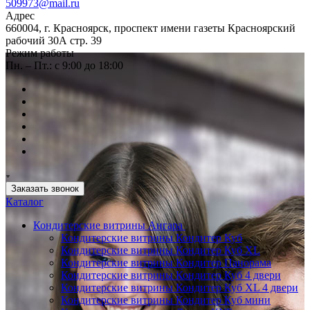
509973@mail.ru
Адрес
660004, г. Красноярск, проспект имени газеты Красноярский
рабочий 30А стр. 39
Режим работы
Пн. – Пт.: с 9:00 до 18:00
Заказать звонок
Каталог
Кондитерские витрины Ангара
Кондитерские витрины Кондитер Куб
Кондитерские витрины Кондитер Куб XL
Кондитерские витрины Кондитер Панорама
Кондитерские витрины Кондитер Куб 4 двери
Кондитерские витрины Кондитер Куб XL 4 двери
Кондитерские витрины Кондитер Куб мини