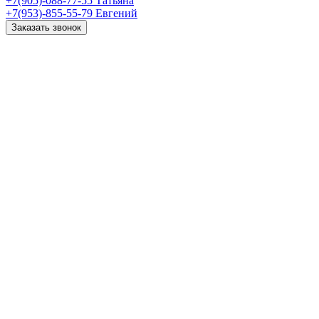
+7(905)-088-77-55
Татьяна
+7(953)-855-55-79
Евгений
Заказать звонок