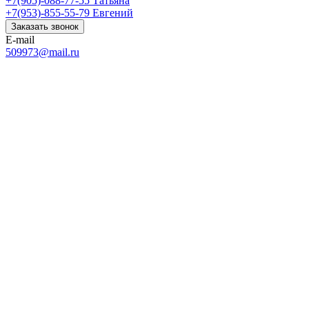
+7(905)-088-77-55
Татьяна
+7(953)-855-55-79
Евгений
Заказать звонок
E-mail
509973@mail.ru