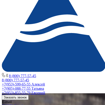
8 (800) 777-57-45
8 (800) 777-57-45
+7(953)-599-65-55
Алексей
+7(905)-088-77-55
Татьяна
+7(953)-855-55-79
Евгений
Заказать звонок
E-mail