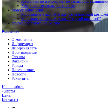
Холодильные и морозильные столы со стеклянным
Холодильные столы для салатов
Морозильные лари
Морозильные лари Ангара "Со стеклянной крышко
Морозильные лари Ангара "С глухой крышкой"
Прочее оборудование Ангара
Компания
О компании
Информация
Дилерская сеть
Производители
Отзывы
Вакансии
Города
Полезно знать
Новости
Реквизиты
Наши работы
Дилеры
Цены
Контакты