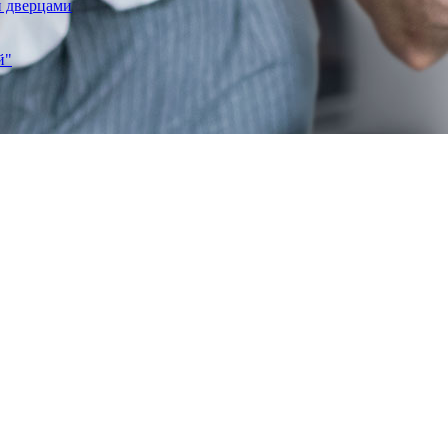
и дверцами
й"