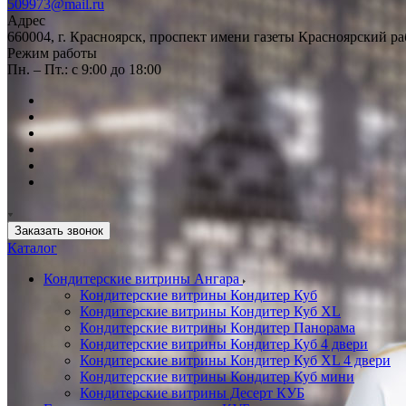
509973@mail.ru
Адрес
660004, г. Красноярск, проспект имени газеты Красноярский ра
Режим работы
Пн. – Пт.: с 9:00 до 18:00
Заказать звонок
Каталог
Кондитерские витрины Ангара
Кондитерские витрины Кондитер Куб
Кондитерские витрины Кондитер Куб XL
Кондитерские витрины Кондитер Панорама
Кондитерские витрины Кондитер Куб 4 двери
Кондитерские витрины Кондитер Куб XL 4 двери
Кондитерские витрины Кондитер Куб мини
Кондитерские витрины Десерт КУБ